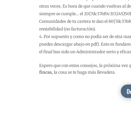
otras veces. Es hora de que cuando vuelvas al 
siempre se cumple… el 20{7dc376f0c31324525
Comunidades de tu cartera te dan el 80{7dc3
rentabilidad (no facturación).
Por supuesto y como no podía ser de otra man
puedes descargar abajo en pdf). Esto es funda
el final has sido un Administrador serio y efica
Espero que con estos consejos, la próxima vez qu
fincas
, la cosa se te haga más llevadera.
D