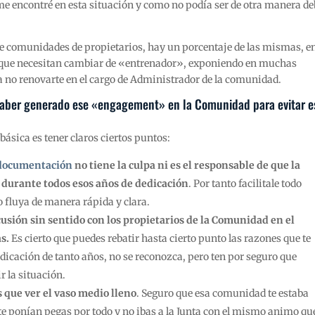
 me encontré en esta situación y como no podía ser de otra manera d
de comunidades de propietarios, hay un porcentaje de las mismas, en
el que necesitan cambiar de «entrenador», exponiendo en muchas
a no renovarte en el cargo de Administrador de la comunidad.
 haber generado ese «engagement» en la Comunidad para evitar e
básica es tener claros ciertos puntos:
documentación
no tiene la culpa ni es el responsable de que la
 durante todos esos años de dedicación
. Por tanto facilitale todo
o fluya de manera rápida y clara.
cusión sin sentido con los propietarios de la Comunidad en el
s.
Es cierto que puedes rebatir hasta cierto punto las razones que te
dedicación de tanto años, no se reconozca, pero ten por seguro que
r la situación.
 que ver el vaso medio lleno
. Seguro que esa comunidad te estaba
e ponían pegas por todo y no ibas a la Junta con el mismo animo qu