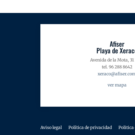
Afiser
Playa de Xerac
Avenida de la Mota, 31
tel. 96 288 8642
xeraco@afiser.co
ver mapa
Aviso legal
Política de privacidad
Politica