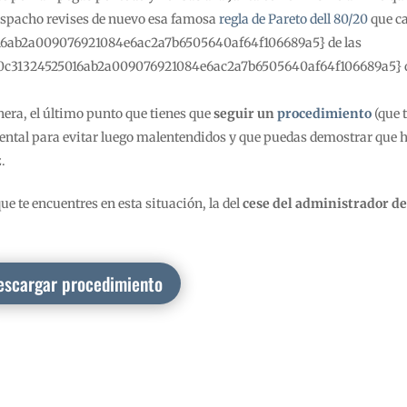
despacho revises de nuevo esa famosa
regla de Pareto dell 80/20
que c
016ab2a009076921084e6ac2a7b6505640af64f106689a5} de las
76f0c31324525016ab2a009076921084e6ac2a7b6505640af64f106689a5} d
era, el último punto que tienes que
seguir un
procedimiento
(que 
mental para evitar luego malentendidos y que puedas demostrar que 
z.
e te encuentres en esta situación, la del
cese del administrador d
escargar procedimiento