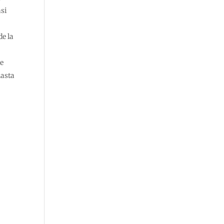
asi
e la
te
hasta
e