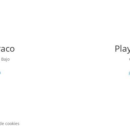
raco
Pla
 Bajo
m
 de cookies